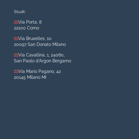
Mastoplastica additiva
Mastoplastica riduttiva
Studi:
Otoplastica
Via Porta, 8
22100 Como
Rinoplastica
Medicina estetica Milano
Via Bruxelles, 10
20097 San Donato Milano
Acido ialuronico viso
Via Cavallina, 1, 24060,
Aumento labbra
San Paolo d'Argon Bergamo
Botulino
Via Mario Pagano, 42
Filler
20145 Milano MI
Peeling chimico
Rimozione cicatrici
Rimozione macchie