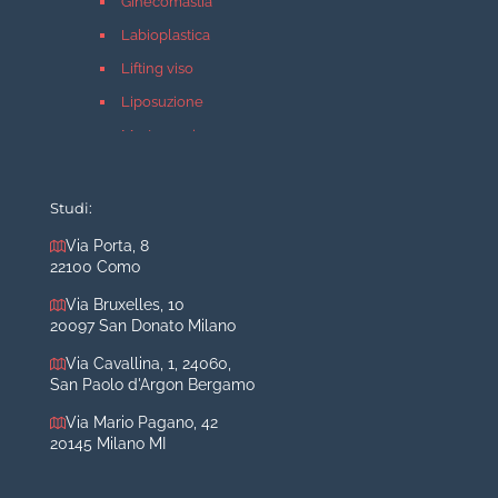
Ginecomastia
Labioplastica
Lifting viso
Liposuzione
Mastopessi
Mastoplastica additiva
Mastoplastica riduttiva
Studi:
Otoplastica
Via Porta, 8
22100 Como
Rinoplastica
Medicina estetica Milano
Via Bruxelles, 10
20097 San Donato Milano
Acido ialuronico viso
Via Cavallina, 1, 24060,
Aumento labbra
San Paolo d'Argon Bergamo
Botulino
Via Mario Pagano, 42
Filler
20145 Milano MI
Peeling chimico