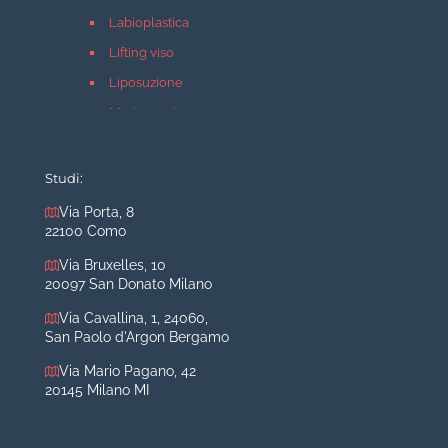
Labioplastica
Lifting viso
Liposuzione
Mastopessi
Mastoplastica additiva
Mastoplastica riduttiva
Studi:
Otoplastica
Via Porta, 8
22100 Como
Rinoplastica
Medicina estetica Milano
Via Bruxelles, 10
20097 San Donato Milano
Acido ialuronico viso
Via Cavallina, 1, 24060,
Aumento labbra
San Paolo d'Argon Bergamo
Botulino
Via Mario Pagano, 42
Filler
20145 Milano MI
Peeling chimico
Rimozione cicatrici