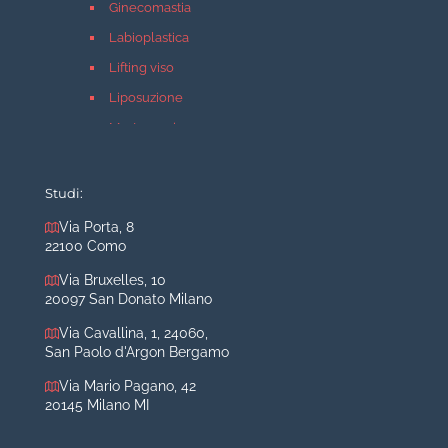
Ginecomastia
Labioplastica
Lifting viso
Liposuzione
Mastopessi
Mastoplastica additiva
Mastoplastica riduttiva
Studi:
Otoplastica
Via Porta, 8
22100 Como
Rinoplastica
Medicina estetica Milano
Via Bruxelles, 10
20097 San Donato Milano
Acido ialuronico viso
Via Cavallina, 1, 24060,
Aumento labbra
San Paolo d'Argon Bergamo
Botulino
Via Mario Pagano, 42
Filler
20145 Milano MI
Peeling chimico