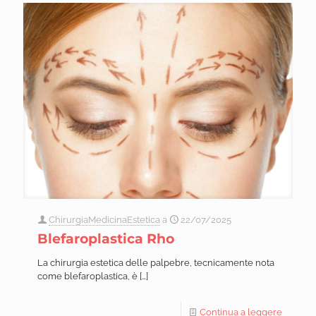
ChirurgiaMedicinaEstetica
a
22/07/2025
Blefaroplastica Rho
La chirurgia estetica delle palpebre, tecnicamente nota
come blefaroplastica, è
[…]
Continua a leggere