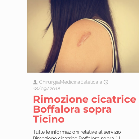
ChirurgiaMedicinaEstetica
a
18/09/2018
Rimozione cicatrice
Boffalora sopra
Ticino
Tutte le informazioni relative al servizio
Rimozione cicatrice Boffalora sopra
[…]