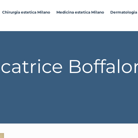
Chirurgia estetica Milano
Medicina estetica Milano
Dermatologia
catrice Boffalo