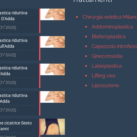
stica riduttiva
Chirurgia estetica Milan
 D’Adda
Addominoplastica
7/2025
Blefaroplastica
stica riduttiva
Capezzolo introfles
ull’Adda
7/2025
Ginecomastia
Labioplastica
stica riduttiva
D’Adda
Lifting viso
7/2025
Liposuzione
Mastopessi
stica riduttiva
’Adda
Mastoplastica addit
7/2025
Mastoplastica ridutt
e cicatrice Sesto
Otoplastica
vanni
Rinoplastica