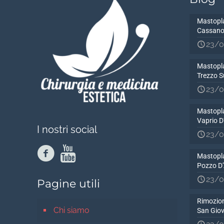
Mastopla
Cassano
23/0
Mastopla
Trezzo S
23/0
Mastopla
Vaprio 
I nostri social
23/0
Mastopla
Pozzo D
23/0
Pagine utili
Rimozion
Chi siamo
San Gio