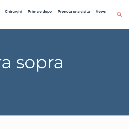
Chirurghi
Prima e dopo
Prenota una visita
News
ra sopra