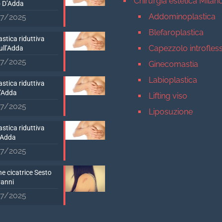
Chirurgia estetica Milan
 D’Adda
Addominoplastica
7/2025
Blefaroplastica
stica riduttiva
Capezzolo introfles
ull’Adda
7/2025
Ginecomastia
Labioplastica
stica riduttiva
D’Adda
Lifting viso
7/2025
Liposuzione
Mastopessi
stica riduttiva
’Adda
Mastoplastica addit
7/2025
Mastoplastica ridutt
e cicatrice Sesto
Otoplastica
vanni
Rinoplastica
7/2025
Medicina estetica Milan