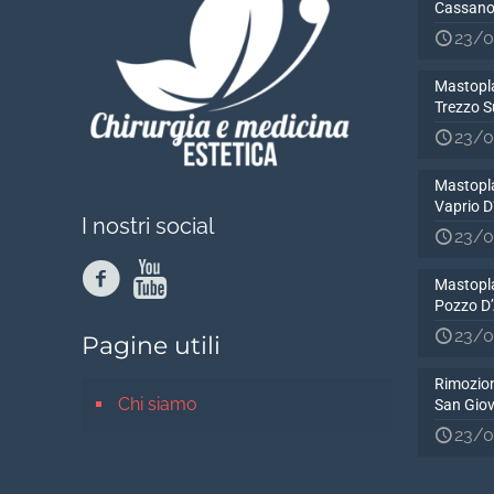
Cassano
23/0
Mastopla
Trezzo S
23/0
Mastopla
Vaprio 
I nostri social
23/0
Mastopla
Pozzo D
23/0
Pagine utili
Rimozion
Chi siamo
San Gio
23/0