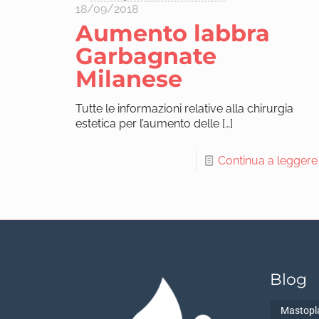
18/09/2018
Aumento labbra
Garbagnate
Milanese
Tutte le informazioni relative alla chirurgia
estetica per l’aumento delle
[…]
Continua a leggere
Blog
Mastopla