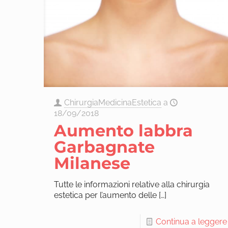
ChirurgiaMedicinaEstetica
a
18/09/2018
Aumento labbra
Garbagnate
Milanese
Tutte le informazioni relative alla chirurgia
estetica per l’aumento delle
[…]
Continua a leggere