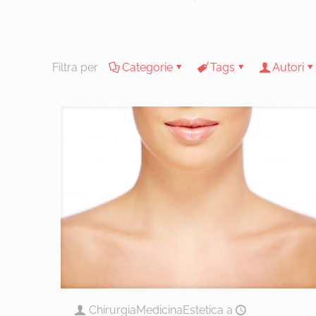
Filtra per
Categorie
Tags
Autori
ChirurgiaMedicinaEstetica
a