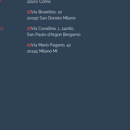
o
22100 Como
Via Bruxelles, 10
20097 San Donato Milano
so
Via Cavallina, 1, 24060,
San Paolo d'Argon Bergamo
Via Mario Pagano, 42
20145 Milano MI
iva
iva
o