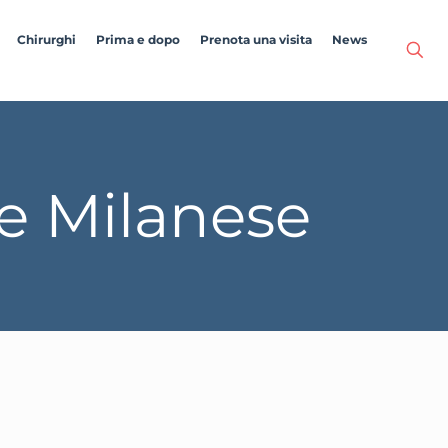
Chirurghi
Prima e dopo
Prenota una visita
News
e Milanese