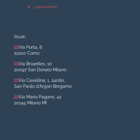
Liposuzione
Mastopessi
Mastoplastica additiva
Mastoplastica riduttiva
Studi:
Otoplastica
Via Porta, 8
22100 Como
Rinoplastica
Medicina estetica Milano
Via Bruxelles, 10
20097 San Donato Milano
Acido ialuronico viso
Via Cavallina, 1, 24060,
Aumento labbra
San Paolo d'Argon Bergamo
Botulino
Via Mario Pagano, 42
Filler
20145 Milano MI
Peeling chimico
Rimozione cicatrici
Rimozione macchie