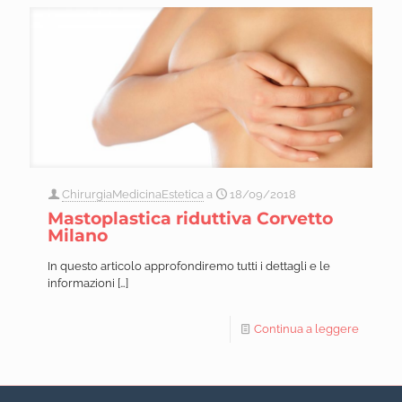
ChirurgiaMedicinaEstetica
a
18/09/2018
Mastoplastica riduttiva Corvetto
Milano
In questo articolo approfondiremo tutti i dettagli e le
informazioni
[…]
Continua a leggere