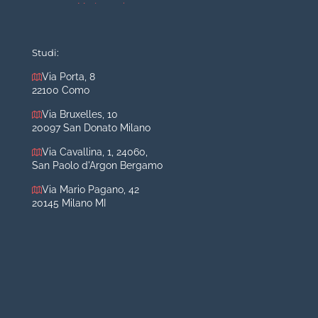
Mastopessi
Mastoplastica additiva
Mastoplastica riduttiva
Studi:
Otoplastica
Via Porta, 8
22100 Como
Rinoplastica
Medicina estetica Milano
Via Bruxelles, 10
20097 San Donato Milano
Acido ialuronico viso
Via Cavallina, 1, 24060,
Aumento labbra
San Paolo d'Argon Bergamo
Botulino
Via Mario Pagano, 42
Filler
20145 Milano MI
Peeling chimico
Rimozione cicatrici
Rimozione macchie