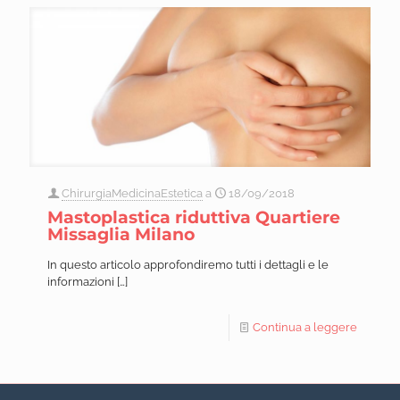
ChirurgiaMedicinaEstetica
a
18/09/2018
Mastoplastica riduttiva Quartiere
Missaglia Milano
In questo articolo approfondiremo tutti i dettagli e le
informazioni
[…]
Continua a leggere