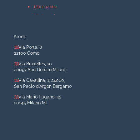
Liposuzione
Mastopessi
Mastoplastica additiva
Mastoplastica riduttiva
Studi:
Otoplastica
Via Porta, 8
22100 Como
Rinoplastica
Medicina estetica Milano
Via Bruxelles, 10
20097 San Donato Milano
Acido ialuronico viso
Via Cavallina, 1, 24060,
Aumento labbra
San Paolo d'Argon Bergamo
Botulino
Via Mario Pagano, 42
Filler
20145 Milano MI
Peeling chimico
Rimozione cicatrici
Rimozione macchie