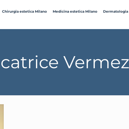
Chirurgia estetica Milano
Medicina estetica Milano
Dermatologia
icatrice Verme