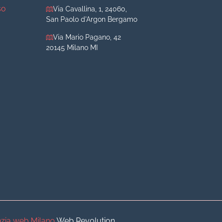
so
Via Cavallina, 1, 24060,
San Paolo d'Argon Bergamo
Via Mario Pagano, 42
20145 Milano MI
iva
iva
o
o
zia web Milano
Web Revolution.