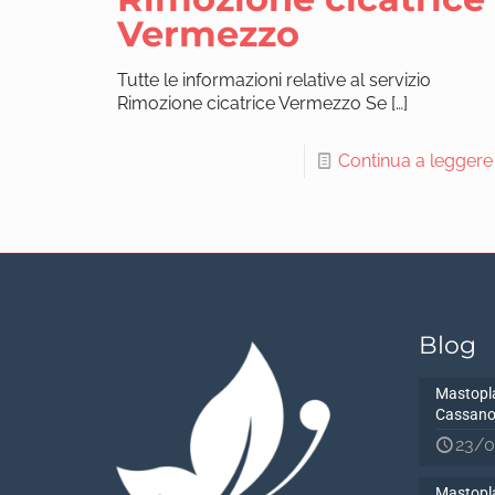
Vermezzo
Tutte le informazioni relative al servizio
Rimozione cicatrice Vermezzo Se
[…]
Continua a leggere
Blog
Mastopla
Cassano
23/0
Mastopla