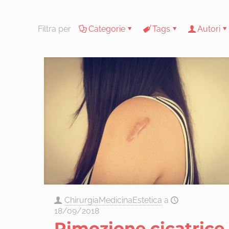
Filtra per
Categorie
Tags
Autori
ChirurgiaMedicinaEstetica
a
18/09/2018
Rimozione cicatrice