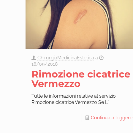
ChirurgiaMedicinaEstetica
a
18/09/2018
Rimozione cicatrice
Vermezzo
Tutte le informazioni relative al servizio
Rimozione cicatrice Vermezzo Se
[…]
Continua a leggere