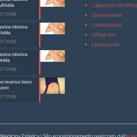
Capezzolo introfles
ull’Adda
7/2025
Ginecomastia
Labioplastica
stica riduttiva
D’Adda
Lifting viso
7/2025
Liposuzione
Mastopessi
stica riduttiva
’Adda
Mastoplastica addit
7/2025
Mastoplastica ridutt
e cicatrice Sesto
Otoplastica
vanni
Rinoplastica
7/2025
Medicina estetica Milan
Acido ialuronico vis
Aumento labbra
Botulino
dicina Estetica | Sito e posizionamento realizzato dall’
Agen