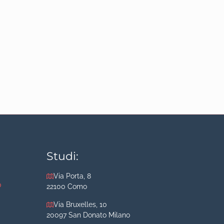
Studi:
Via Porta, 8
o
22100 Como
Via Bruxelles, 10
20097 San Donato Milano