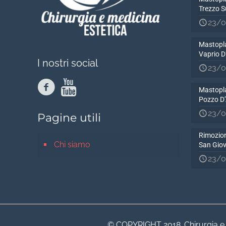
Trezzo S
23/0
Mastopla
Vaprio 
I nostri social
23/0
Mastopla
Pozzo D
23/0
Pagine utili
Rimozion
Chi siamo
San Gio
23/0
© COPYRIGHT 2018. Chirurgia e Me