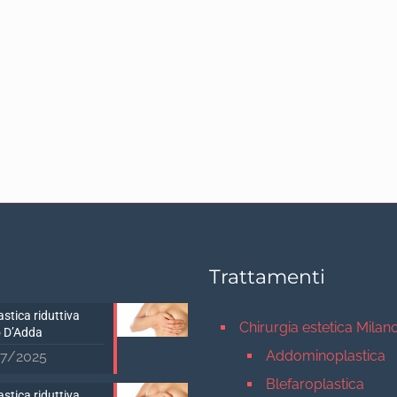
Trattamenti
stica riduttiva
Chirurgia estetica Milan
 D’Adda
Addominoplastica
7/2025
Blefaroplastica
stica riduttiva