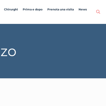
Chirurghi
Prima e dopo
Prenota una visita
News
zzo