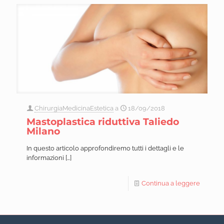
ChirurgiaMedicinaEstetica
a
18/09/2018
Mastoplastica riduttiva Taliedo
Milano
In questo articolo approfondiremo tutti i dettagli e le
informazioni
[…]
Continua a leggere