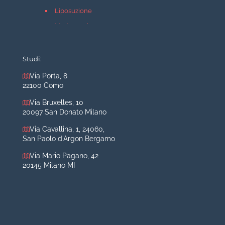
Liposuzione
Mastopessi
Mastoplastica additiva
Mastoplastica riduttiva
Studi:
Otoplastica
Via Porta, 8
22100 Como
Rinoplastica
Medicina estetica Milano
Via Bruxelles, 10
20097 San Donato Milano
Acido ialuronico viso
Via Cavallina, 1, 24060,
Aumento labbra
San Paolo d'Argon Bergamo
Botulino
Via Mario Pagano, 42
Filler
20145 Milano MI
Peeling chimico
Rimozione cicatrici
Rimozione macchie