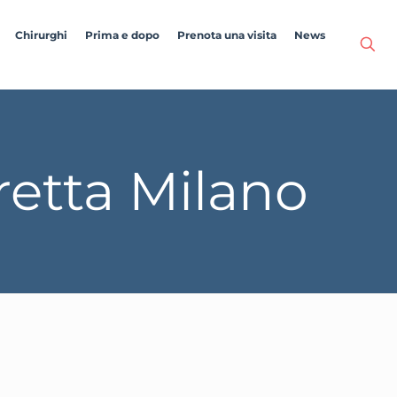
Chirurghi
Prima e dopo
Prenota una visita
News
retta Milano