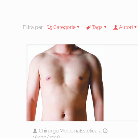
Filtra per
Categorie
Tags
Autori
ChirurgiaMedicinaEstetica
a
18/09/2018