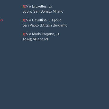
Via Bruxelles, 10
20097 San Donato Milano
so
Via Cavallina, 1, 24060,
San Paolo d'Argon Bergamo
Via Mario Pagano, 42
20145 Milano MI
iva
iva
o
o