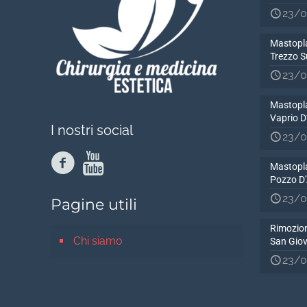
23/0
Mastopla
Trezzo S
23/0
Mastopla
Vaprio 
I nostri social
23/0
Mastopla
Pozzo D
23/0
Pagine utili
Rimozion
Chi siamo
San Gio
23/0