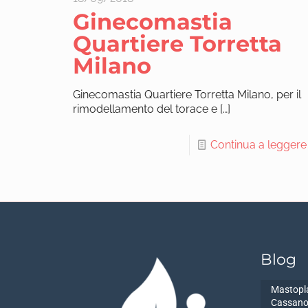
Ginecomastia
Quartiere Torretta
Milano
Ginecomastia Quartiere Torretta Milano, per il
rimodellamento del torace e
[…]
Continua a leggere
Blog
Mastopla
Cassano