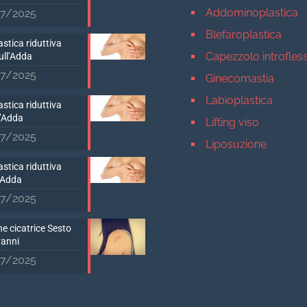
Addominoplastica
7/2025
Blefaroplastica
stica riduttiva
Capezzolo introfles
ull’Adda
7/2025
Ginecomastia
Labioplastica
stica riduttiva
D’Adda
Lifting viso
7/2025
Liposuzione
Mastopessi
stica riduttiva
’Adda
Mastoplastica addit
7/2025
Mastoplastica ridutt
e cicatrice Sesto
Otoplastica
vanni
Rinoplastica
7/2025
Medicina estetica Milan
Acido ialuronico vis