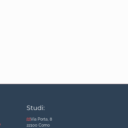
Studi:
Via Porta, 8
o
22100 Como