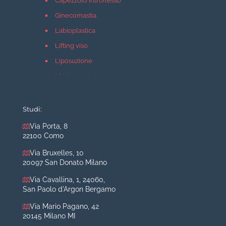
Capezzolo introflesso
Ginecomastia
Labioplastica
Lifting viso
Liposuzione
Mastopessi
Mastoplastica additiva
Mastoplastica riduttiva
Studi:
Otoplastica
Via Porta, 8
22100 Como
Rinoplastica
Medicina estetica Milano
Via Bruxelles, 10
20097 San Donato Milano
Acido ialuronico viso
Via Cavallina, 1, 24060,
Aumento labbra
San Paolo d'Argon Bergamo
Botulino
Via Mario Pagano, 42
Filler
20145 Milano MI