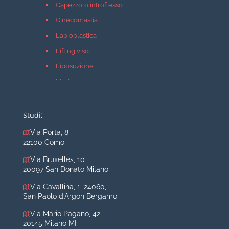
Capezzolo introflesso
Ginecomastia
Labioplastica
Lifting viso
Liposuzione
Mastopessi
Mastoplastica additiva
Mastoplastica riduttiva
Studi:
Otoplastica
Via Porta, 8
22100 Como
Rinoplastica
Medicina estetica Milano
Via Bruxelles, 10
20097 San Donato Milano
Acido ialuronico viso
Via Cavallina, 1, 24060,
Aumento labbra
San Paolo d'Argon Bergamo
Botulino
Via Mario Pagano, 42
Filler
20145 Milano MI