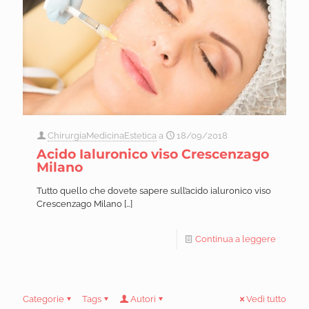
ChirurgiaMedicinaEstetica
a
18/09/2018
Acido Ialuronico viso Crescenzago
Milano
Tutto quello che dovete sapere sull’acido ialuronico viso
Crescenzago Milano
[…]
Continua a leggere
Categorie
Tags
Autori
Vedi tutto