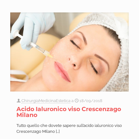
ChirurgiaMedicinaEstetica
a
18/09/2018
Acido Ialuronico viso Crescenzago
Milano
Tutto quello che dovete sapere sull’acido ialuronico viso
Crescenzago Milano
[…]