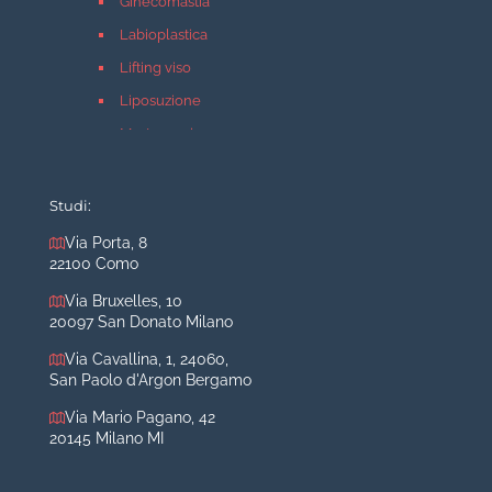
Ginecomastia
Labioplastica
Lifting viso
Liposuzione
Mastopessi
Mastoplastica additiva
Mastoplastica riduttiva
Studi:
Otoplastica
Via Porta, 8
22100 Como
Rinoplastica
Medicina estetica Milano
Via Bruxelles, 10
20097 San Donato Milano
Acido ialuronico viso
Via Cavallina, 1, 24060,
Aumento labbra
San Paolo d'Argon Bergamo
Botulino
Via Mario Pagano, 42
Filler
20145 Milano MI
Peeling chimico