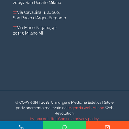
20097 San Donato Milano
Acido ialuronico viso
Via Cavallina, 1, 24060,
Aumento labbra
San Paolo d'Argon Bergamo
Botulino
Via Mario Pagano, 42
Filler
20145 Milano MI
Peeling chimico
Rimozione cicatrici
Rimozione macchie
© COPYRIGHT 2018. Chirurgia e Medicina Estetica | Sito e
posizionamento realizzato dall’
Agenzia web Milano
Web
Revolution.
Mappa del sito
|
Cookie e privacy policy