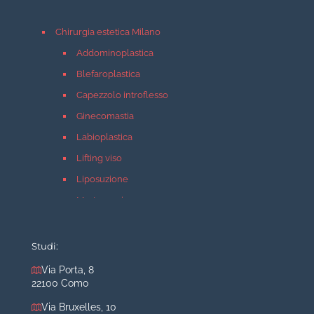
Chirurgia estetica Milano
Addominoplastica
Blefaroplastica
Capezzolo introflesso
Ginecomastia
Labioplastica
Lifting viso
Liposuzione
Mastopessi
Mastoplastica additiva
Mastoplastica riduttiva
Studi:
Otoplastica
Via Porta, 8
22100 Como
Rinoplastica
Medicina estetica Milano
Via Bruxelles, 10