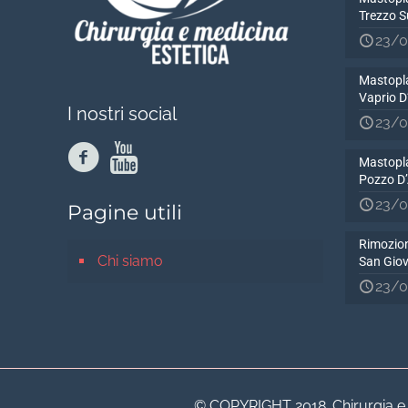
Trezzo S
23/0
Mastopla
Vaprio 
I nostri social
23/0
Mastopla
Pozzo D
23/0
Pagine utili
Rimozion
Chi siamo
San Gio
23/0
© COPYRIGHT 2018. Chirurgia e Me