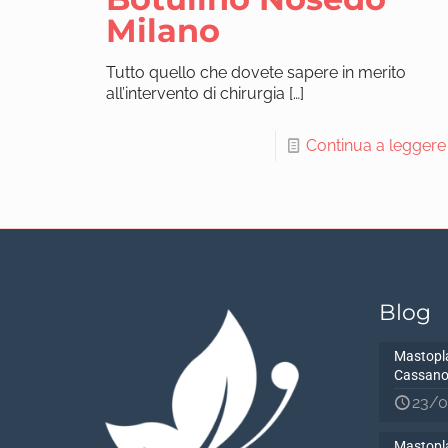
Milano
Tutto quello che dovete sapere in merito
all’intervento di chirurgia
[…]
Continua a leggere
Blog
Mastopla
Cassano
23/0
Mastopla