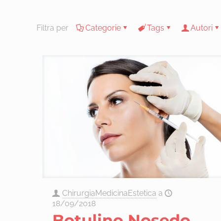
Filtra per
Categorie
Tags
Autori
ChirurgiaMedicinaEstetica
a
18/09/2018
Botulino Nosedo