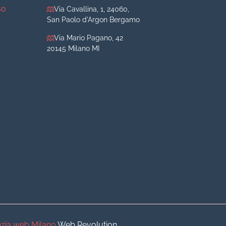
so
Via Cavallina, 1, 24060,
San Paolo d'Argon Bergamo
Via Mario Pagano, 42
20145 Milano MI
iva
iva
o
o
zia web Milano
Web Revolution.