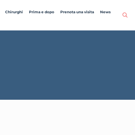
Chirurghi
Prima e dopo
Prenota una visita
News