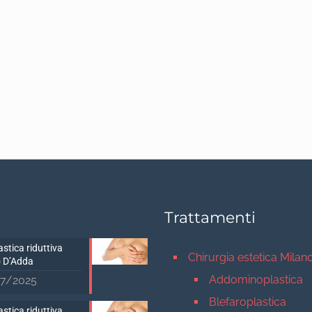
Trattamenti
stica riduttiva
Chirurgia estetica Milan
 D’Adda
Addominoplastica
7/2025
Blefaroplastica
stica riduttiva