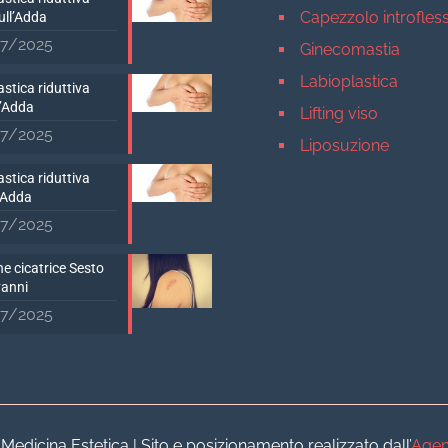
Capezzolo introfles
ull’Adda
7/2025
Ginecomastia
Labioplastica
stica riduttiva
D’Adda
Lifting viso
7/2025
Liposuzione
Mastopessi
stica riduttiva
’Adda
Mastoplastica addit
7/2025
Mastoplastica ridutt
e cicatrice Sesto
Otoplastica
vanni
Rinoplastica
7/2025
Medicina estetica Milan
Acido ialuronico vis
Aumento labbra
Botulino
dicina Estetica | Sito e posizionamento realizzato dall’
Agen