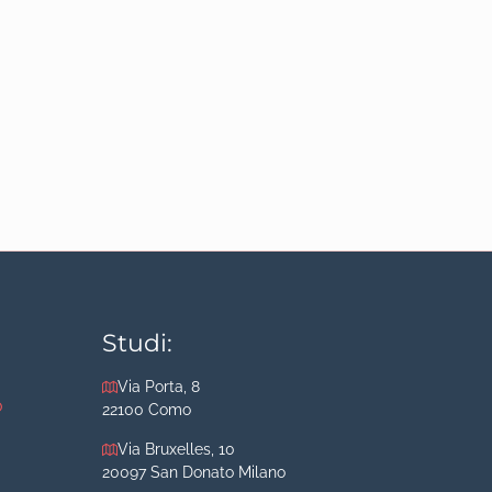
Studi:
Via Porta, 8
o
22100 Como
Via Bruxelles, 10
20097 San Donato Milano