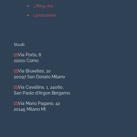
Lifting viso
Liposuzione
Mastopessi
Mastoplastica additiva
Mastoplastica riduttiva
Studi:
Otoplastica
Via Porta, 8
22100 Como
Rinoplastica
Medicina estetica Milano
Via Bruxelles, 10
20097 San Donato Milano
Acido ialuronico viso
Via Cavallina, 1, 24060,
Aumento labbra
San Paolo d'Argon Bergamo
Botulino
Via Mario Pagano, 42
Filler
20145 Milano MI
Peeling chimico
Rimozione cicatrici
Rimozione macchie