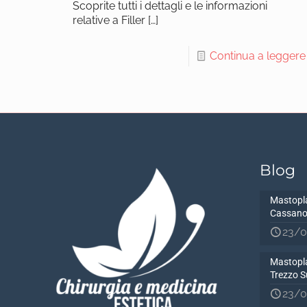
Scoprite tutti i dettagli e le informazioni
relative a Filler
[…]
Continua a leggere
Blog
Mastopla
Cassano
23/0
Mastopla
Trezzo S
23/0