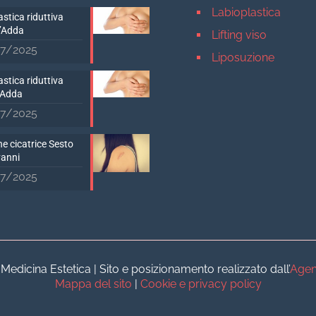
Labioplastica
stica riduttiva
D’Adda
Lifting viso
7/2025
Liposuzione
Mastopessi
stica riduttiva
’Adda
Mastoplastica addit
7/2025
Mastoplastica ridutt
e cicatrice Sesto
Otoplastica
vanni
Rinoplastica
7/2025
Medicina estetica Milan
Acido ialuronico vis
Aumento labbra
Botulino
dicina Estetica | Sito e posizionamento realizzato dall’
Agen
Filler
Mappa del sito
|
Cookie e privacy policy
Peeling chimico