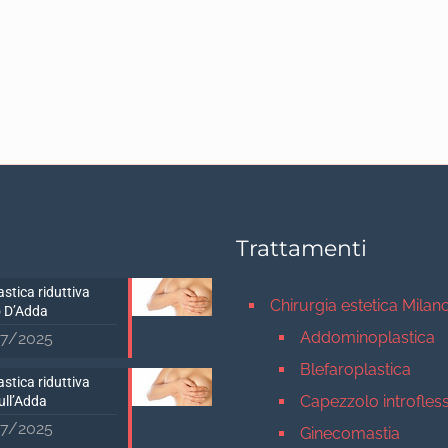
Trattamenti
stica riduttiva
Chirurgia estetica Milan
 D’Adda
Addominoplastica
7/2025
Blefaroplastica
stica riduttiva
Capezzolo introfles
ull’Adda
7/2025
Ginecomastia