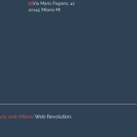
Via Mario Pagano, 42
20145 Milano MI
iva
iva
o
o
zia web Milano
Web Revolution.