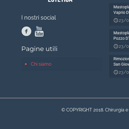
Mastopla
Vaprio 
I nostri social
23/0
Mastopla
Pozzo D
23/0
Pagine utili
Rimozion
Chi siamo
San Gio
23/0
© COPYRIGHT 2018. Chirurgia e Me