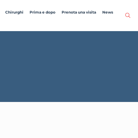
Chirurghi
Prima e dopo
Prenota una visita
News