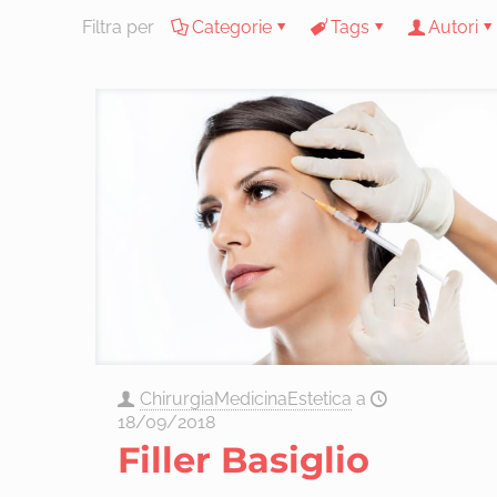
Filtra per
Categorie
Tags
Autori
ChirurgiaMedicinaEstetica
a
18/09/2018
Filler Basiglio