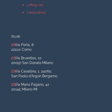
Lifting viso
Liposuzione
Mastopessi
Mastoplastica additiva
Mastoplastica riduttiva
Studi:
Otoplastica
Via Porta, 8
22100 Como
Rinoplastica
Medicina estetica Milano
Via Bruxelles, 10
20097 San Donato Milano
Acido ialuronico viso
Via Cavallina, 1, 24060,
Aumento labbra
San Paolo d'Argon Bergamo
Botulino
Via Mario Pagano, 42
Filler
20145 Milano MI
Peeling chimico
Rimozione cicatrici
Rimozione macchie