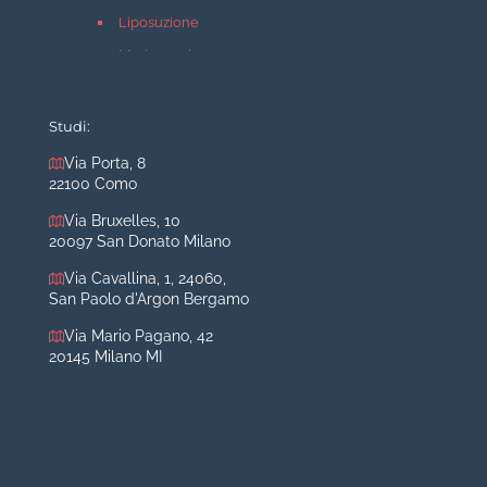
Liposuzione
Mastopessi
Mastoplastica additiva
Mastoplastica riduttiva
Studi:
Otoplastica
Via Porta, 8
22100 Como
Rinoplastica
Medicina estetica Milano
Via Bruxelles, 10
20097 San Donato Milano
Acido ialuronico viso
Via Cavallina, 1, 24060,
Aumento labbra
San Paolo d'Argon Bergamo
Botulino
Via Mario Pagano, 42
Filler
20145 Milano MI
Peeling chimico
Rimozione cicatrici
Rimozione macchie