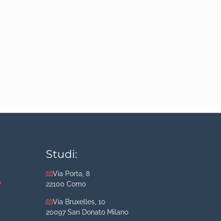
Studi:
Via Porta, 8
o
22100 Como
Via Bruxelles, 10
20097 San Donato Milano