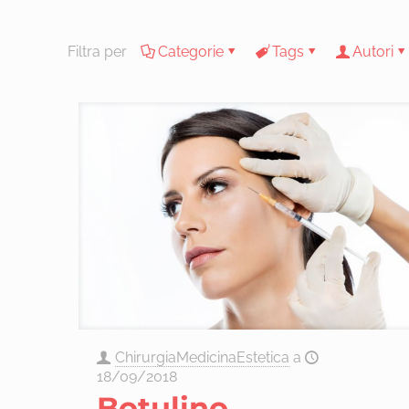
Filtra per
Categorie
Tags
Autori
ChirurgiaMedicinaEstetica
a
18/09/2018
Botulino