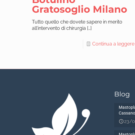
Gratosoglio Milano
Tutto quello che dovete sapere in merito
all’intervento di chirurgia
[…]
Continua a leggere
Blog
Mastopla
Cassano
23/0
Mastopla