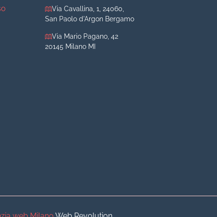
so
Via Cavallina, 1, 24060,
San Paolo d'Argon Bergamo
Via Mario Pagano, 42
20145 Milano MI
iva
iva
o
o
zia web Milano
Web Revolution.