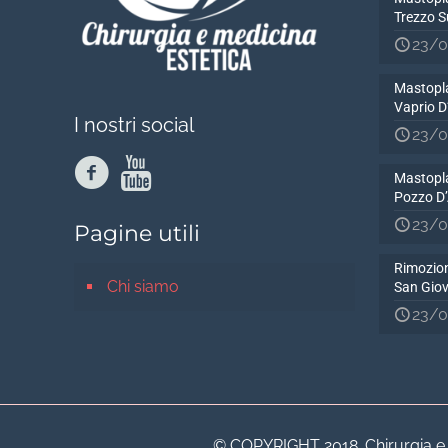
Trezzo S
23/0
Mastopla
Vaprio 
I nostri social
23/0
Mastopla
Pozzo D
23/0
Pagine utili
Rimozion
Chi siamo
San Gio
23/0
© COPYRIGHT 2018. Chirurgia e Me