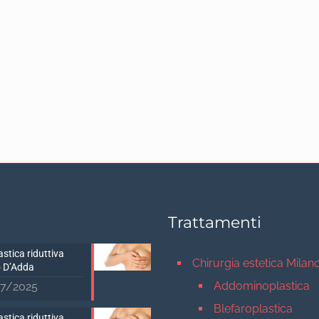
Trattamenti
stica riduttiva
Chirurgia estetica Milan
 D’Adda
Addominoplastica
7/2025
Blefaroplastica
stica riduttiva