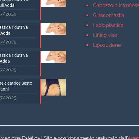
Capezzolo introfles
ull’Adda
7/2025
Ginecomastia
Labioplastica
stica riduttiva
D’Adda
Lifting viso
7/2025
Liposuzione
Mastopessi
stica riduttiva
’Adda
Mastoplastica addit
7/2025
Mastoplastica ridutt
e cicatrice Sesto
Otoplastica
vanni
Rinoplastica
7/2025
Medicina estetica Milan
Acido ialuronico vis
Aumento labbra
Botulino
dicina Estetica | Sito e posizionamento realizzato dall’
Agen