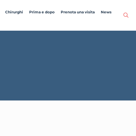
Chirurghi
Prima e dopo
Prenota una visita
News
o