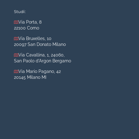
Mastoplastica additiva
Mastoplastica riduttiva
Studi:
Otoplastica
Via Porta, 8
22100 Como
Rinoplastica
Medicina estetica Milano
Via Bruxelles, 10
20097 San Donato Milano
Acido ialuronico viso
Via Cavallina, 1, 24060,
Aumento labbra
San Paolo d'Argon Bergamo
Botulino
Via Mario Pagano, 42
Filler
20145 Milano MI
Peeling chimico
Rimozione cicatrici
Rimozione macchie