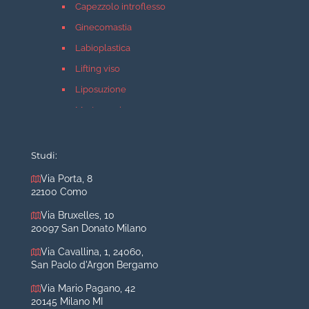
Capezzolo introflesso
Ginecomastia
Labioplastica
Lifting viso
Liposuzione
Mastopessi
Mastoplastica additiva
Mastoplastica riduttiva
Studi:
Otoplastica
Via Porta, 8
22100 Como
Rinoplastica
Medicina estetica Milano
Via Bruxelles, 10
20097 San Donato Milano
Acido ialuronico viso
Via Cavallina, 1, 24060,
Aumento labbra
San Paolo d'Argon Bergamo
Botulino
Via Mario Pagano, 42
Filler
20145 Milano MI