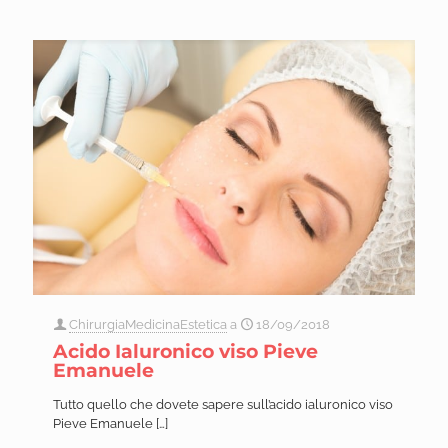
ChirurgiaMedicinaEstetica
a
18/09/2018
Acido Ialuronico viso Pieve
Emanuele
Tutto quello che dovete sapere sull’acido ialuronico viso
Pieve Emanuele
[…]