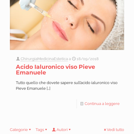
ChirurgiaMedicinaEstetica
a
18/09/2018
Acido Ialuronico viso Pieve
Emanuele
Tutto quello che dovete sapere sull’acido ialuronico viso
Pieve Emanuele
[…]
Continua a leggere
Categorie
Tags
Autori
Vedi tutto