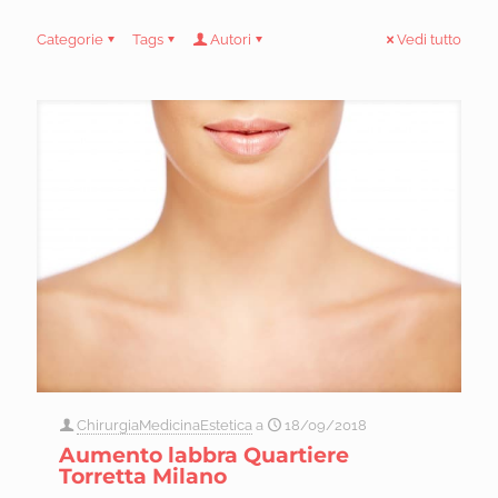
Categorie
Tags
Autori
Vedi tutto
ChirurgiaMedicinaEstetica
a
18/09/2018
Aumento labbra Quartiere
Torretta Milano