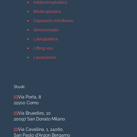
Addominoplastica
Blefaroplastica
Capezzolo introflesso
Ginecomastia
Labioplastica
Lifting viso
Liposuzione
Mastopessi
Mastoplastica additiva
Mastoplastica riduttiva
Studi:
Otoplastica
Via Porta, 8
22100 Como
Rinoplastica
Medicina estetica Milano
Via Bruxelles, 10
20097 San Donato Milano
Acido ialuronico viso
Via Cavallina, 1, 24060,
Aumento labbra
San Paolo d'Argon Bergamo