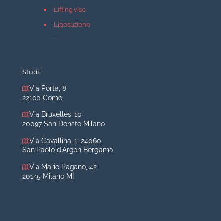
Lifting viso
Liposuzione
Mastopessi
Mastoplastica additiva
Mastoplastica riduttiva
Studi:
Otoplastica
Via Porta, 8
22100 Como
Rinoplastica
Medicina estetica Milano
Via Bruxelles, 10
20097 San Donato Milano
Acido ialuronico viso
Via Cavallina, 1, 24060,
Aumento labbra
San Paolo d'Argon Bergamo
Botulino
Via Mario Pagano, 42
Filler
20145 Milano MI
Peeling chimico
Rimozione cicatrici
Rimozione macchie