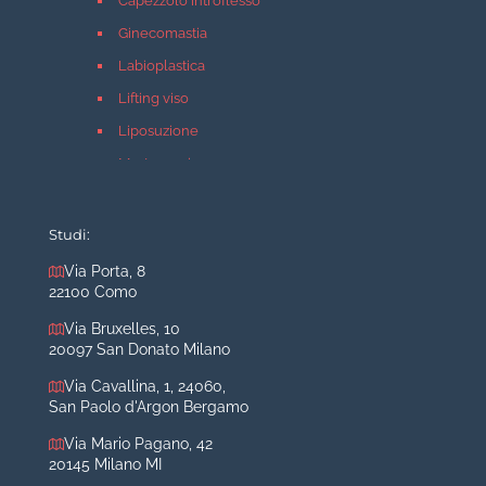
Capezzolo introflesso
Ginecomastia
Labioplastica
Lifting viso
Liposuzione
Mastopessi
Mastoplastica additiva
Mastoplastica riduttiva
Studi:
Otoplastica
Via Porta, 8
22100 Como
Rinoplastica
Medicina estetica Milano
Via Bruxelles, 10
20097 San Donato Milano
Acido ialuronico viso
Via Cavallina, 1, 24060,
Aumento labbra
San Paolo d'Argon Bergamo
Botulino
Via Mario Pagano, 42
Filler
20145 Milano MI