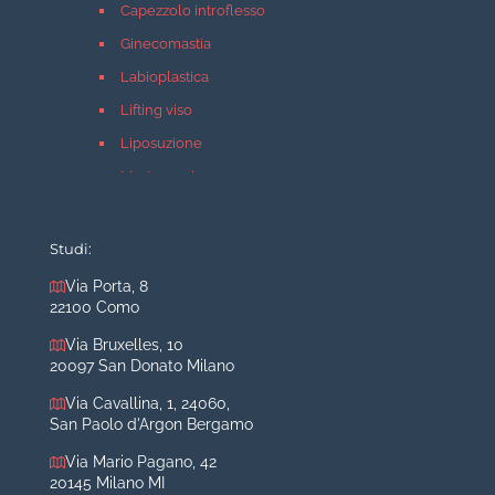
Capezzolo introflesso
Ginecomastia
Labioplastica
Lifting viso
Liposuzione
Mastopessi
Mastoplastica additiva
Mastoplastica riduttiva
Studi:
Otoplastica
Via Porta, 8
22100 Como
Rinoplastica
Medicina estetica Milano
Via Bruxelles, 10
20097 San Donato Milano
Acido ialuronico viso
Via Cavallina, 1, 24060,
Aumento labbra
San Paolo d'Argon Bergamo
Botulino
Via Mario Pagano, 42
Filler
20145 Milano MI