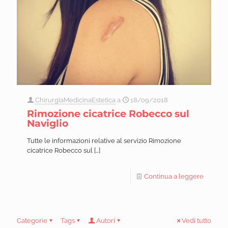
ChirurgiaMedicinaEstetica
a
18/09/2018
Rimozione cicatrice Robecco sul
Naviglio
Tutte le informazioni relative al servizio Rimozione
cicatrice Robecco sul
[…]
Continua a leggere
Categorie
Tags
Autori
Vedi tutto