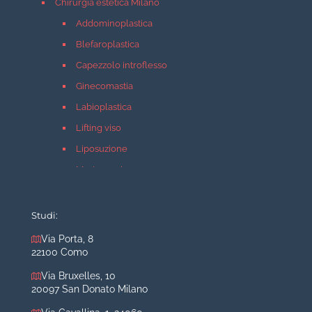
Chirurgia estetica Milano
Addominoplastica
Blefaroplastica
Capezzolo introflesso
Ginecomastia
Labioplastica
Lifting viso
Liposuzione
Mastopessi
Mastoplastica additiva
Mastoplastica riduttiva
Studi:
Otoplastica
Via Porta, 8
22100 Como
Rinoplastica
Medicina estetica Milano
Via Bruxelles, 10
20097 San Donato Milano
Acido ialuronico viso