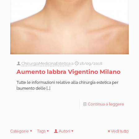
ChirurgiaMedicinaEstetica
a
18/09/2018
Aumento labbra Vigentino Milano
Tutte le informazioni relative alla chirurgia estetica per
l’aumento delle
[…]
Continua a leggere
Categorie
Tags
Autori
Vedi tutto