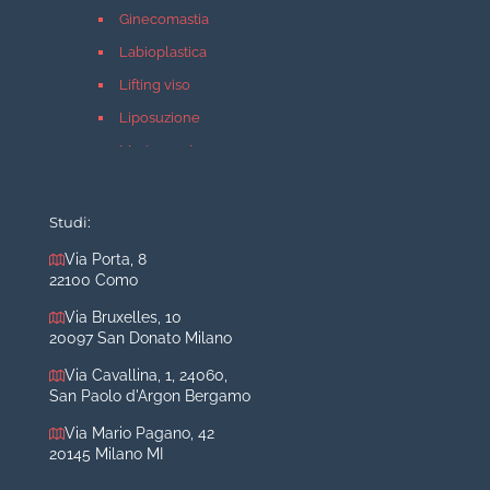
Ginecomastia
Labioplastica
Lifting viso
Liposuzione
Mastopessi
Mastoplastica additiva
Mastoplastica riduttiva
Studi:
Otoplastica
Via Porta, 8
22100 Como
Rinoplastica
Medicina estetica Milano
Via Bruxelles, 10
20097 San Donato Milano
Acido ialuronico viso
Via Cavallina, 1, 24060,
Aumento labbra
San Paolo d'Argon Bergamo
Botulino
Via Mario Pagano, 42
Filler
20145 Milano MI
Peeling chimico