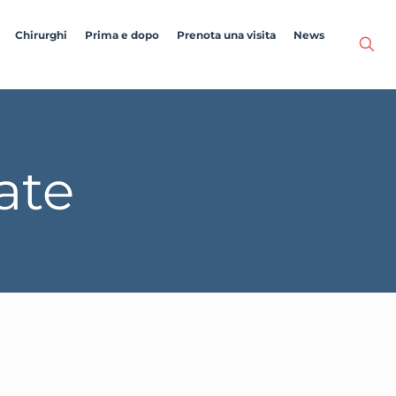
Chirurghi
Prima e dopo
Prenota una visita
News
ate