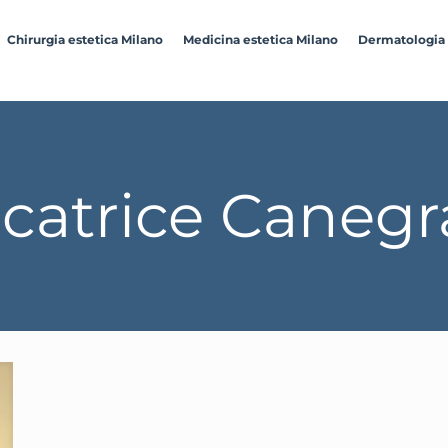
Chirurgia estetica Milano
Medicina estetica Milano
Dermatologia
catrice Canegr