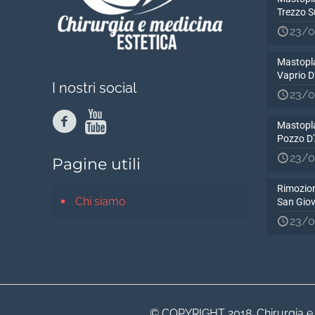
Trezzo S
23/0
Mastopla
Vaprio 
I nostri social
23/0
Mastopla
Pozzo D
23/0
Pagine utili
Rimozion
Chi siamo
San Gio
23/0
© COPYRIGHT 2018. Chirurgia e Me