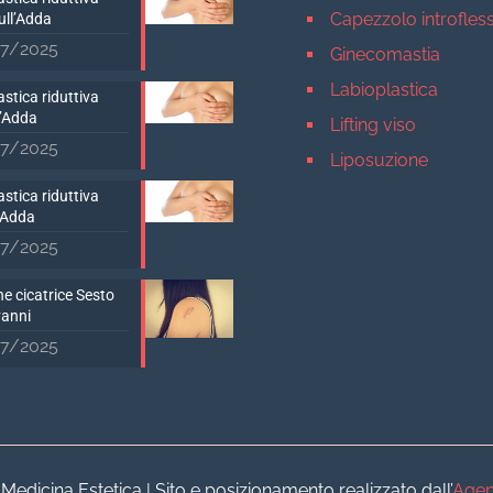
Capezzolo introfles
ull’Adda
7/2025
Ginecomastia
Labioplastica
stica riduttiva
D’Adda
Lifting viso
7/2025
Liposuzione
Mastopessi
stica riduttiva
’Adda
Mastoplastica addit
7/2025
Mastoplastica ridutt
e cicatrice Sesto
Otoplastica
vanni
Rinoplastica
7/2025
Medicina estetica Milan
Acido ialuronico vis
Aumento labbra
Botulino
dicina Estetica | Sito e posizionamento realizzato dall’
Agen