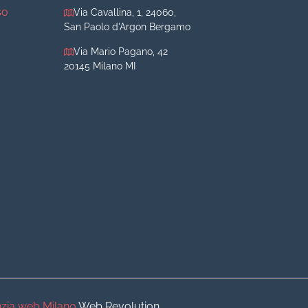
so
Via Cavallina, 1, 24060,
San Paolo d'Argon Bergamo
Via Mario Pagano, 42
20145 Milano MI
iva
iva
o
o
zia web Milano
Web Revolution.