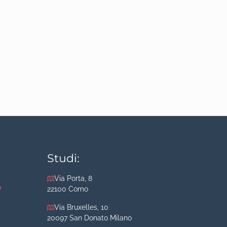
Studi:
Via Porta, 8
o
22100 Como
Via Bruxelles, 10
20097 San Donato Milano