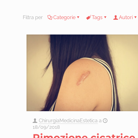
Filtra per
Categorie
Tags
Autori
ChirurgiaMedicinaEstetica
a
18/09/2018
Rimozione cicatrice