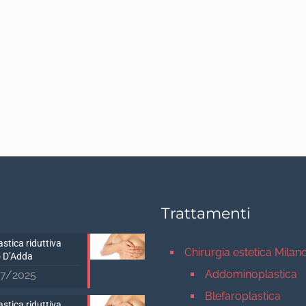
Trattamenti
stica riduttiva
Chirurgia estetica Milan
 D’Adda
Addominoplastica
7/2025
Blefaroplastica
stica riduttiva