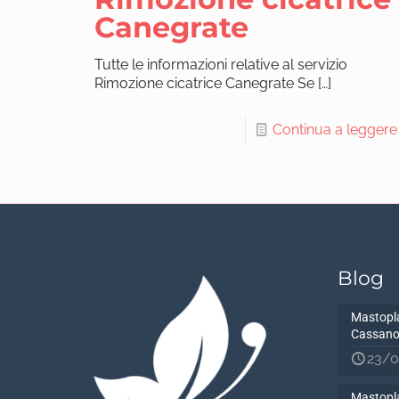
Canegrate
Tutte le informazioni relative al servizio
Rimozione cicatrice Canegrate Se
[…]
Continua a leggere
Blog
Mastopla
Cassano
23/0
Mastopla