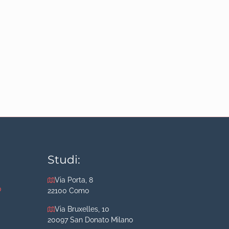
Studi:
Via Porta, 8
o
22100 Como
Via Bruxelles, 10
20097 San Donato Milano