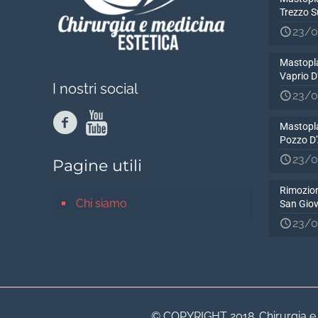
Trezzo S
23/0
Mastopla
Vaprio 
I nostri social
23/0
Mastopla
Pozzo D
23/0
Pagine utili
Rimozion
Chi siamo
San Gio
23/0
© COPYRIGHT 2018. Chirurgia e Me