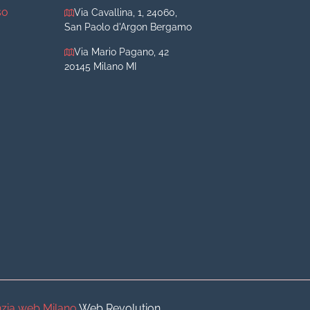
so
Via Cavallina, 1, 24060,
San Paolo d'Argon Bergamo
Via Mario Pagano, 42
20145 Milano MI
iva
iva
o
o
zia web Milano
Web Revolution.