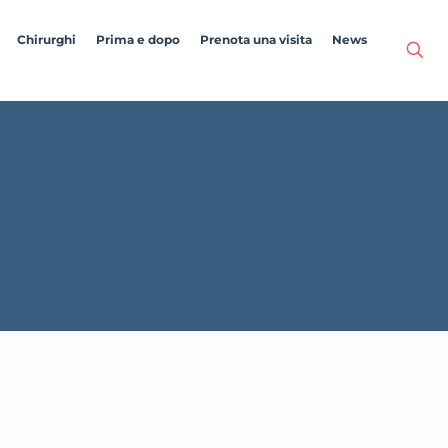
Chirurghi
Prima e dopo
Prenota una visita
News