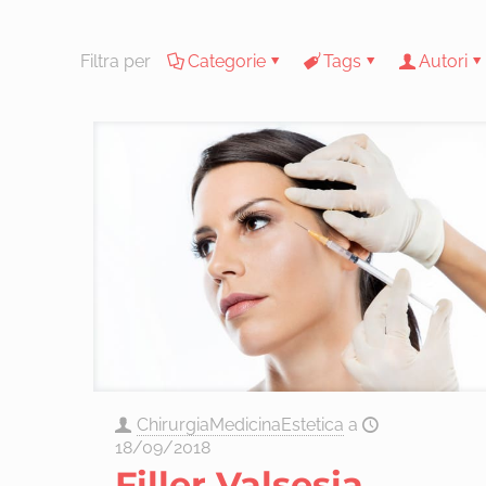
Filtra per
Categorie
Tags
Autori
ChirurgiaMedicinaEstetica
a
18/09/2018
Filler Valsesia