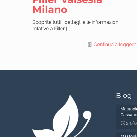
Milano
Scoprite tutti i dettagli e le informazioni
relative a Filler
[…]
Continua a leggere
Blog
Mastopla
Cassano
23/0
Mastopla