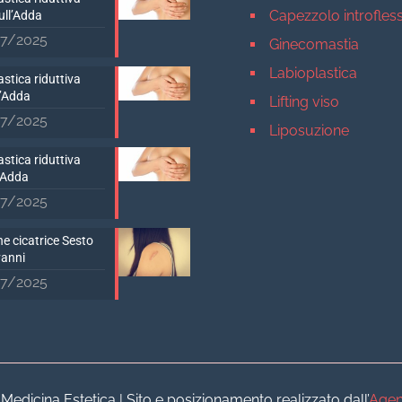
Capezzolo introfles
ull’Adda
7/2025
Ginecomastia
Labioplastica
stica riduttiva
D’Adda
Lifting viso
7/2025
Liposuzione
Mastopessi
stica riduttiva
’Adda
Mastoplastica addit
7/2025
Mastoplastica ridutt
e cicatrice Sesto
Otoplastica
vanni
Rinoplastica
7/2025
Medicina estetica Milan
Acido ialuronico vis
Aumento labbra
Botulino
dicina Estetica | Sito e posizionamento realizzato dall’
Agen