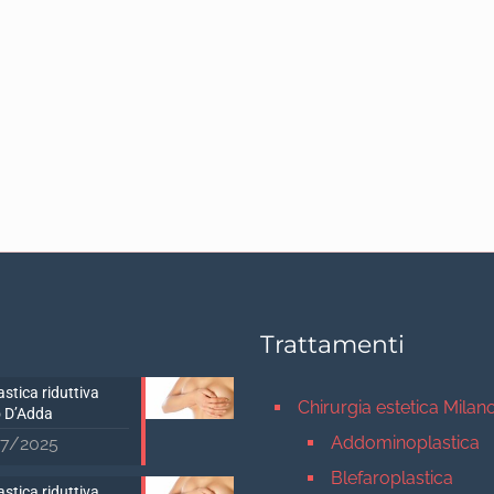
Trattamenti
stica riduttiva
Chirurgia estetica Milan
 D’Adda
Addominoplastica
7/2025
Blefaroplastica
stica riduttiva