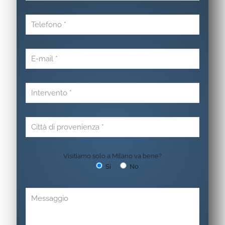
Visitiamo solo a Milano va bene?
Si
No