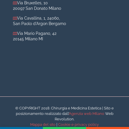
Medicina estetica Milano
Via Bruxelles, 10
20097 San Donato Milano
Acido ialuronico viso
Via Cavallina, 1, 24060,
Aumento labbra
San Paolo d'Argon Bergamo
Botulino
Via Mario Pagano, 42
Filler
20145 Milano MI
Peeling chimico
Rimozione cicatrici
Rimozione macchie
© COPYRIGHT 2018. Chirurgia e Medicina Estetica | Sito e
posizionamento realizzato dall’
Agenzia web Milano
Web
Revolution.
Mappa del sito
|
Cookie e privacy policy