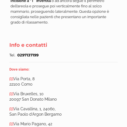
Incisione a “T” invertita
o ad ancora segue il perimetro
dell’areola e prosegue poi verticalmente fino al solco
mammario, proseguendo lateralmente. Questa opzione è
consigliata nelle pazienti che presentano un importante
grado di rilassamento.
Info e contatti
Tel.
0297137199
Dove siamo:
Via Porta, 8
22100 Como
Via Bruxelles, 10
20097 San Donato Milano
Via Cavallina, 1, 24060,
San Paolo d’Argon Bergamo
Via Mario Pagano, 42