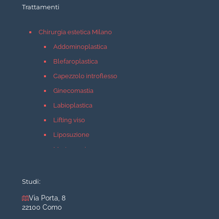
Trattamenti
Chirurgia estetica Milano
Addominoplastica
Blefaroplastica
Capezzolo introflesso
Ginecomastia
Labioplastica
Lifting viso
Liposuzione
Mastopessi
Mastoplastica additiva
Mastoplastica riduttiva
Studi:
Otoplastica
Via Porta, 8
22100 Como
Rinoplastica