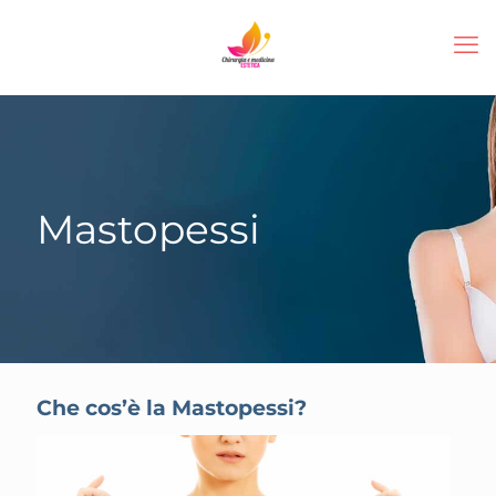
Mastopessi
Che cos’è la Mastopessi?