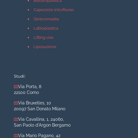
Blefaroplastica
Capezzolo introflesso
Ginecomastia
Labioplastica
Lifting viso
Liposuzione
Mastopessi
Mastoplastica additiva
Mastoplastica riduttiva
Studi:
Otoplastica
Via Porta, 8
22100 Como
Rinoplastica
Medicina estetica Milano
Via Bruxelles, 10
20097 San Donato Milano
Acido ialuronico viso
Via Cavallina, 1, 24060,
Aumento labbra
San Paolo d'Argon Bergamo
Botulino
Via Mario Pagano, 42