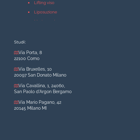
Lifting viso
Liposuzione
Mastopessi
Mastoplastica additiva
Mastoplastica riduttiva
Studi:
Otoplastica
Via Porta, 8
22100 Como
Rinoplastica
Medicina estetica Milano
Via Bruxelles, 10
20097 San Donato Milano
Acido ialuronico viso
Via Cavallina, 1, 24060,
Aumento labbra
San Paolo d'Argon Bergamo
Botulino
Via Mario Pagano, 42
Filler
20145 Milano MI
Peeling chimico
Rimozione cicatrici
Rimozione macchie