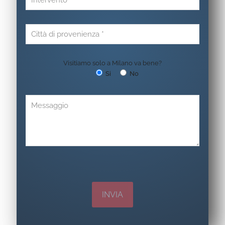
Visitiamo solo a Milano va bene?
Si
No