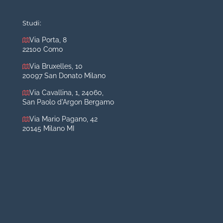
Mastoplastica additiva
Mastoplastica riduttiva
Studi:
Otoplastica
Via Porta, 8
22100 Como
Rinoplastica
Medicina estetica Milano
Via Bruxelles, 10
20097 San Donato Milano
Acido ialuronico viso
Via Cavallina, 1, 24060,
Aumento labbra
San Paolo d'Argon Bergamo
Botulino
Via Mario Pagano, 42
Filler
20145 Milano MI
Peeling chimico
Rimozione cicatrici
Rimozione macchie