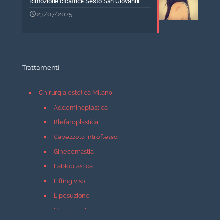
Rimozione cicatrice Sesto San Giovanni
23/07/2025
Trattamenti
Chirurgia estetica Milano
Addominoplastica
Blefaroplastica
Capezzolo introflesso
Ginecomastia
Labioplastica
Lifting viso
Liposuzione
Mastopessi