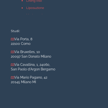
Lifting viso
Liposuzione
Mastopessi
Mastoplastica additiva
Mastoplastica riduttiva
Studi:
Otoplastica
Via Porta, 8
22100 Como
Rinoplastica
Medicina estetica Milano
Via Bruxelles, 10
20097 San Donato Milano
Acido ialuronico viso
Via Cavallina, 1, 24060,
Aumento labbra
San Paolo d'Argon Bergamo
Botulino
Via Mario Pagano, 42
Filler
20145 Milano MI
Peeling chimico
Rimozione cicatrici
Rimozione macchie