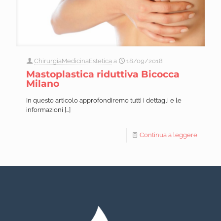
ChirurgiaMedicinaEstetica
a
18/09/2018
Mastoplastica riduttiva Bicocca
Milano
In questo articolo approfondiremo tutti i dettagli e le
informazioni
[…]
Continua a leggere