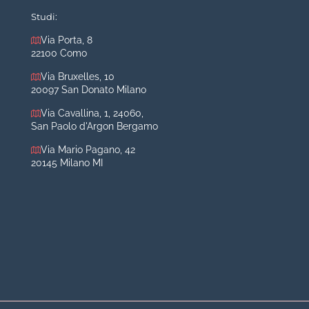
Mastoplastica riduttiva
Studi:
Otoplastica
Via Porta, 8
22100 Como
Rinoplastica
Medicina estetica Milano
Via Bruxelles, 10
20097 San Donato Milano
Acido ialuronico viso
Via Cavallina, 1, 24060,
Aumento labbra
San Paolo d'Argon Bergamo
Botulino
Via Mario Pagano, 42
Filler
20145 Milano MI
Peeling chimico
Rimozione cicatrici
Rimozione macchie