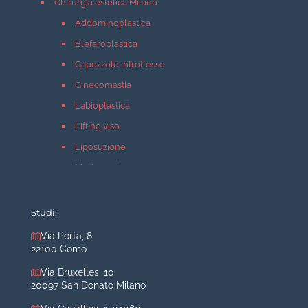
Chirurgia estetica Milano
Addominoplastica
Blefaroplastica
Capezzolo introflesso
Ginecomastia
Labioplastica
Lifting viso
Liposuzione
Mastopessi
Mastoplastica additiva
Mastoplastica riduttiva
Studi:
Otoplastica
Via Porta, 8
22100 Como
Rinoplastica
Medicina estetica Milano
Via Bruxelles, 10
20097 San Donato Milano
Acido ialuronico viso