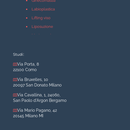
Ginecomastia
Labioplastica
Lifting viso
Liposuzione
Mastopessi
Mastoplastica additiva
Mastoplastica riduttiva
Studi:
Otoplastica
Via Porta, 8
22100 Como
Rinoplastica
Medicina estetica Milano
Via Bruxelles, 10
20097 San Donato Milano
Acido ialuronico viso
Via Cavallina, 1, 24060,
Aumento labbra
San Paolo d'Argon Bergamo
Botulino
Via Mario Pagano, 42
Filler
20145 Milano MI
Peeling chimico