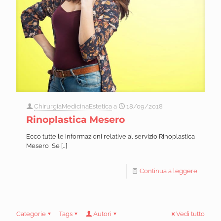
ChirurgiaMedicinaEstetica
a
18/09/2018
Rinoplastica Mesero
Ecco tutte le informazioni relative al servizio Rinoplastica
Mesero Se
[…]
Continua a leggere
Categorie
Tags
Autori
Vedi tutto