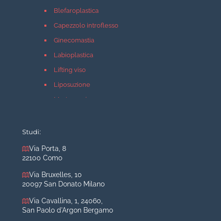
Blefaroplastica
Capezzolo introflesso
Ginecomastia
Labioplastica
Lifting viso
Liposuzione
Mastopessi
Mastoplastica additiva
Mastoplastica riduttiva
Studi:
Otoplastica
Via Porta, 8
22100 Como
Rinoplastica
Medicina estetica Milano
Via Bruxelles, 10
20097 San Donato Milano
Acido ialuronico viso
Via Cavallina, 1, 24060,
Aumento labbra
San Paolo d'Argon Bergamo
Botulino