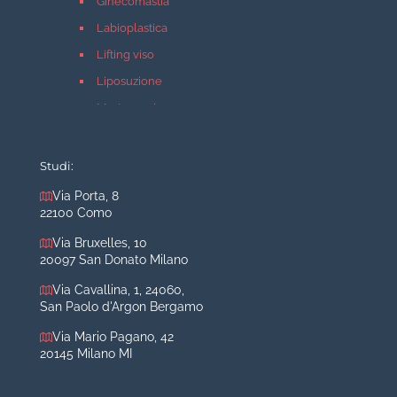
Ginecomastia
Labioplastica
Lifting viso
Liposuzione
Mastopessi
Mastoplastica additiva
Mastoplastica riduttiva
Studi:
Otoplastica
Via Porta, 8
22100 Como
Rinoplastica
Medicina estetica Milano
Via Bruxelles, 10
20097 San Donato Milano
Acido ialuronico viso
Via Cavallina, 1, 24060,
Aumento labbra
San Paolo d'Argon Bergamo
Botulino
Via Mario Pagano, 42
Filler
20145 Milano MI
Peeling chimico