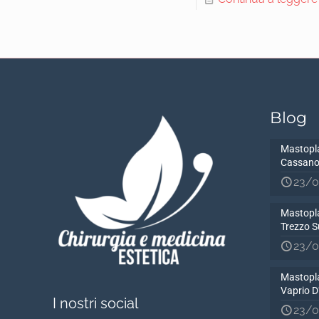
Blog
Mastopla
Cassano
23/0
Mastopla
Trezzo S
23/0
Mastopla
Vaprio 
I nostri social
23/0