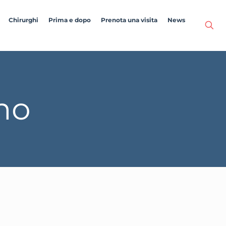
Chirurghi
Prima e dopo
Prenota una visita
News
no