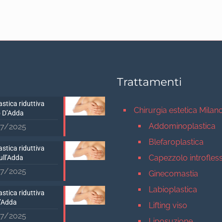
Trattamenti
stica riduttiva
Chirurgia estetica Milan
 D’Adda
Addominoplastica
7/2025
Blefaroplastica
stica riduttiva
Capezzolo introfles
ull’Adda
7/2025
Ginecomastia
Labioplastica
stica riduttiva
D’Adda
Lifting viso
7/2025
Liposuzione