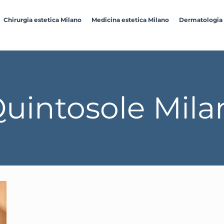
Chirurgia estetica Milano
Medicina estetica Milano
Dermatologia
uintosole Mila