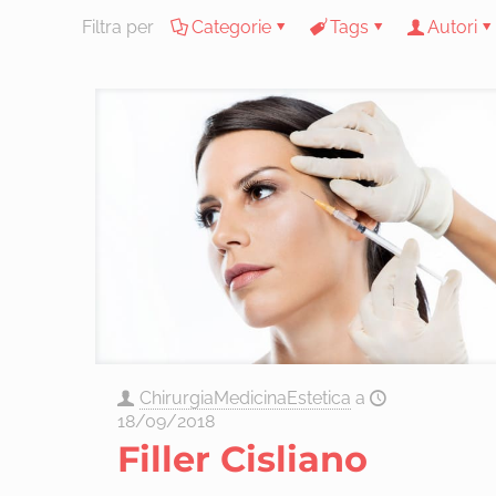
Filtra per
Categorie
Tags
Autori
ChirurgiaMedicinaEstetica
a
18/09/2018
Filler Cisliano