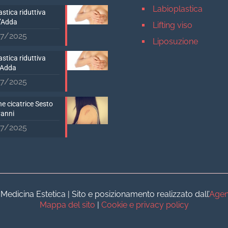
Labioplastica
stica riduttiva
D’Adda
Lifting viso
7/2025
Liposuzione
Mastopessi
stica riduttiva
’Adda
Mastoplastica addit
7/2025
Mastoplastica ridutt
e cicatrice Sesto
Otoplastica
vanni
Rinoplastica
7/2025
Medicina estetica Milan
Acido ialuronico vis
Aumento labbra
Botulino
dicina Estetica | Sito e posizionamento realizzato dall’
Agen
Filler
Mappa del sito
|
Cookie e privacy policy
Peeling chimico