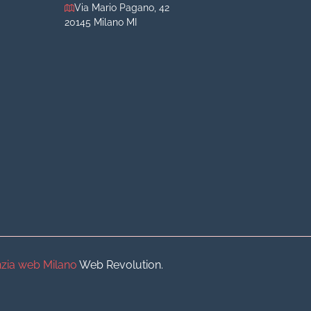
Via Mario Pagano, 42
20145 Milano MI
iva
iva
o
o
zia web Milano
Web Revolution.