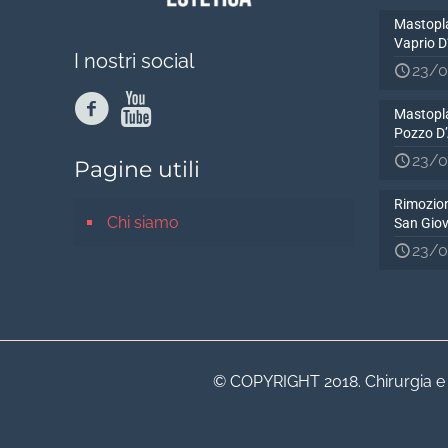
Mastopla
Vaprio 
I nostri social
23/0
Mastopla
Pozzo D
23/0
Pagine utili
Rimozion
Chi siamo
San Gio
23/0
© COPYRIGHT 2018. Chirurgia e Me