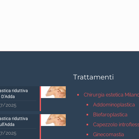
Trattamenti
stica riduttiva
Chirurgia estetica Milan
 D’Adda
Addominoplastica
7/2025
Blefaroplastica
stica riduttiva
Capezzolo introfles
ull’Adda
7/2025
Ginecomastia