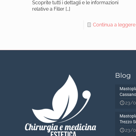
Scoprite tutti i dettagli e le informazioni
relative a Filler
[…]
Continua a leggere
Blog
Mastopla
Cassano
23/0
Mastopla
Trezzo S
23/0