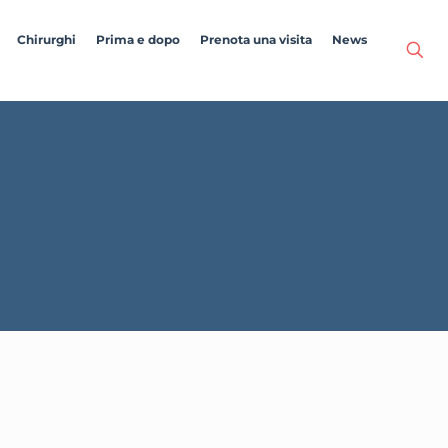
Chirurghi
Prima e dopo
Prenota una visita
News