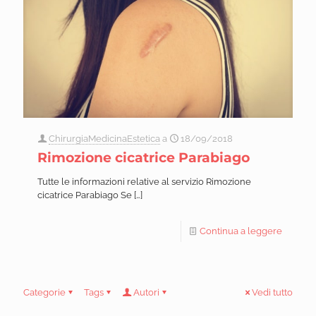
ChirurgiaMedicinaEstetica
a
18/09/2018
Rimozione cicatrice Parabiago
Tutte le informazioni relative al servizio Rimozione
cicatrice Parabiago Se
[…]
Continua a leggere
Categorie
Tags
Autori
Vedi tutto