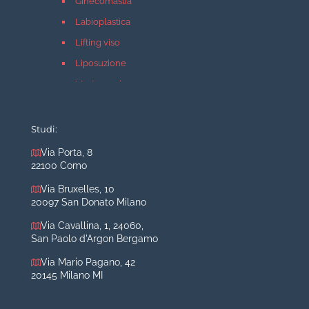
Ginecomastia
Labioplastica
Lifting viso
Liposuzione
Mastopessi
Mastoplastica additiva
Mastoplastica riduttiva
Studi:
Otoplastica
Via Porta, 8
22100 Como
Rinoplastica
Medicina estetica Milano
Via Bruxelles, 10
20097 San Donato Milano
Acido ialuronico viso
Via Cavallina, 1, 24060,
Aumento labbra
San Paolo d'Argon Bergamo
Botulino
Via Mario Pagano, 42
Filler
20145 Milano MI
Peeling chimico