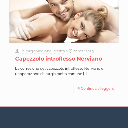
ChirurgiaMedicinaEstetica
a
22/07/2025
Capezzolo introflesso Nerviano
La correzione del capezzolo introflesso Nerviano è
un’operazione chirurgia molto comune
[…]
Continua a leggere