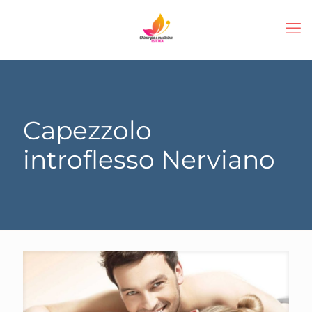
Capezzolo
introflesso Nerviano