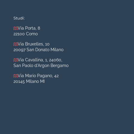
Mastoplastica additiva
Mastoplastica riduttiva
Studi:
Otoplastica
Via Porta, 8
22100 Como
Rinoplastica
Medicina estetica Milano
Via Bruxelles, 10
20097 San Donato Milano
Acido ialuronico viso
Via Cavallina, 1, 24060,
Aumento labbra
San Paolo d'Argon Bergamo
Botulino
Via Mario Pagano, 42
Filler
20145 Milano MI
Peeling chimico
Rimozione cicatrici
Rimozione macchie