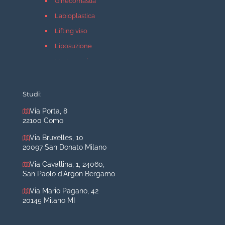
Ginecomastia
Labioplastica
Lifting viso
Liposuzione
Mastopessi
Mastoplastica additiva
Mastoplastica riduttiva
Studi:
Otoplastica
Via Porta, 8
22100 Como
Rinoplastica
Medicina estetica Milano
Via Bruxelles, 10
20097 San Donato Milano
Acido ialuronico viso
Via Cavallina, 1, 24060,
Aumento labbra
San Paolo d'Argon Bergamo
Botulino
Via Mario Pagano, 42
Filler
20145 Milano MI
Peeling chimico