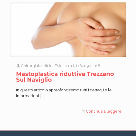
ChirurgiaMedicinaEstetica
a
18/09/2018
Mastoplastica riduttiva Trezzano
Sul Naviglio
In questo articolo approfondiremo tutti i dettagli e le
informazioni
[…]
Continua a leggere