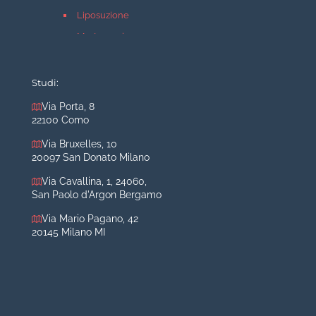
Liposuzione
Mastopessi
Mastoplastica additiva
Mastoplastica riduttiva
Studi:
Otoplastica
Via Porta, 8
22100 Como
Rinoplastica
Medicina estetica Milano
Via Bruxelles, 10
20097 San Donato Milano
Acido ialuronico viso
Via Cavallina, 1, 24060,
Aumento labbra
San Paolo d'Argon Bergamo
Botulino
Via Mario Pagano, 42
Filler
20145 Milano MI
Peeling chimico
Rimozione cicatrici
Rimozione macchie