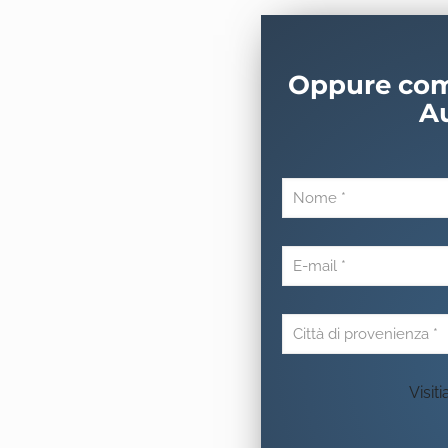
Oppure comp
A
Visit