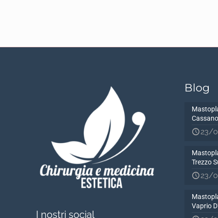
Blog
Mastopla
Cassano
23/0
Mastopla
Trezzo S
23/0
Mastopla
Vaprio 
I nostri social