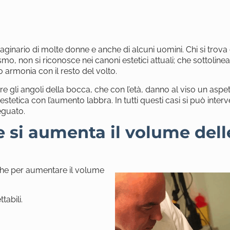
maginario di molte donne e anche di alcuni uomini. Chi si trova
smo, non si riconosce nei canoni estetici attuali; che sottoline
o armonia con il resto del volto.
are gli angoli della bocca, che con l’età, danno al viso un aspe
stetica con l’aumento labbra. In tutti questi casi si può interv
eguato.
si aumenta il volume dell
che per aumentare il volume
tabili.