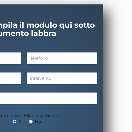
ila il modulo qui sotto
umento labbra
iamo solo a Milano va bene?
Si
No