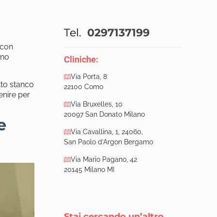
Tel.
0297137199
 con
ano
Cliniche:
Via Porta, 8
tto stanco
22100 Como
enire per
Via Bruxelles, 10
20097 San Donato Milano
e
Via Cavallina, 1, 24060,
San Paolo d’Argon Bergamo
Via Mario Pagano, 42
20145 Milano MI
Stai cercando un’altro