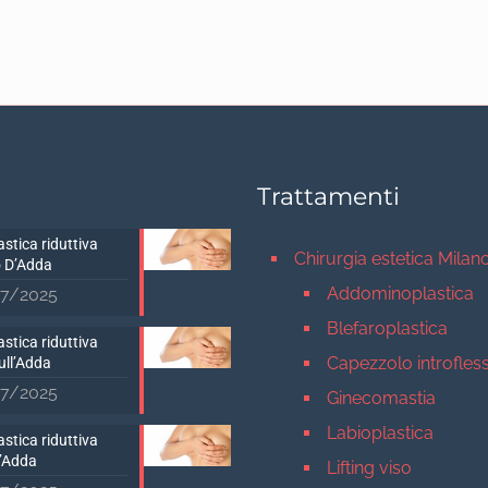
Trattamenti
stica riduttiva
Chirurgia estetica Milan
 D’Adda
Addominoplastica
7/2025
Blefaroplastica
stica riduttiva
Capezzolo introfles
ull’Adda
7/2025
Ginecomastia
Labioplastica
stica riduttiva
D’Adda
Lifting viso