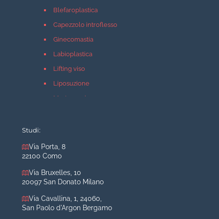
Blefaroplastica
Capezzolo introflesso
Ginecomastia
Labioplastica
Lifting viso
Liposuzione
Mastopessi
Mastoplastica additiva
Mastoplastica riduttiva
Studi:
Otoplastica
Via Porta, 8
22100 Como
Rinoplastica
Medicina estetica Milano
Via Bruxelles, 10
20097 San Donato Milano
Acido ialuronico viso
Via Cavallina, 1, 24060,
Aumento labbra
San Paolo d'Argon Bergamo
Botulino