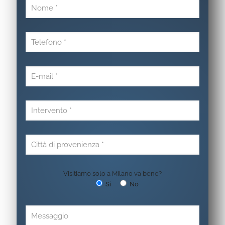
Visitiamo solo a Milano va bene?
Si
No